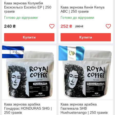
Кава зернова Колумбія
Ексксельсо Excelso EP | 250
Кава зернова Кенія Kenya
грамів
ABC | 250 грамів
Готово до відправки
Готово до відправки
240
252
₴
₴
280 ₴
Купити
Купити
Кава зернова арабіка
Кава зернова арабіка
Гондурас HONDURAS SHG |
Гватемала SHB
250 грамів
Huehuetenango | 250 грамів