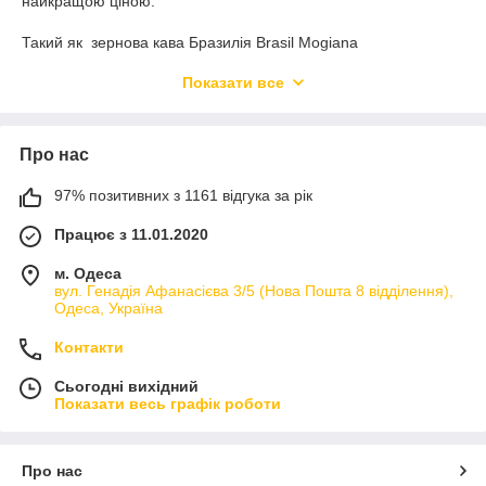
найкращою ціною.
Такий як зернова кава Бразилія Brasil Mogiana
India Chery
Показати все
Кава зернова Brasil Santos — Кава зернова Бразилія Сантос
Кава зернова Columbia Supremo — Кава зернова Колумбія
супремо
Кава зернова робуста В'єтнам
Про нас
І багато інших цікавих позицій за найкращими цінами в
97% позитивних з 1161 відгука за рік
Україні
Працює з 11.01.2020
м. Одеса
вул. Генадія Афанасієва 3/5 (Нова Пошта 8 відділення),
Одеса, Україна
Контакти
Сьогодні вихідний
Показати весь графік роботи
Про нас