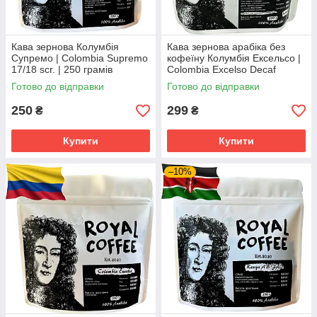
Кава зернова Колумбія
Кава зернова арабіка без
Супремо | Colombia Supremo
кофеїну Колумбія Ексельсо |
17/18 scr. | 250 грамів
Colombia Excelso Decaf
Готово до відправки
Готово до відправки
250
299
₴
₴
Купити
Купити
–10%