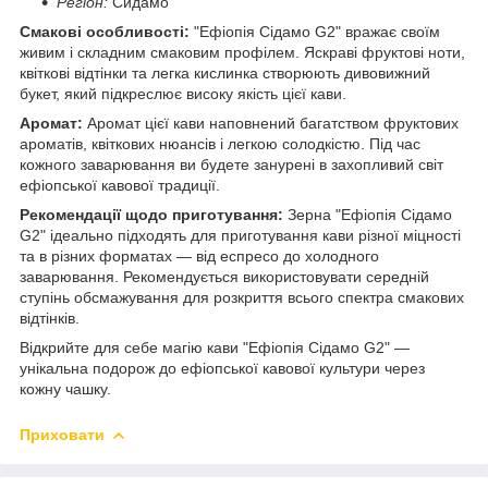
Регіон:
Сидамо
Смакові особливості:
"Ефіопія Сідамо G2" вражає своїм
живим і складним смаковим профілем. Яскраві фруктові ноти,
квіткові відтінки та легка кислинка створюють дивовижний
букет, який підкреслює високу якість цієї кави.
Аромат:
Аромат цієї кави наповнений багатством фруктових
ароматів, квіткових нюансів і легкою солодкістю. Під час
кожного заварювання ви будете занурені в захопливий світ
ефіопської кавової традиції.
Рекомендації щодо приготування:
Зерна "Ефіопія Сідамо
G2" ідеально підходять для приготування кави різної міцності
та в різних форматах — від еспресо до холодного
заварювання. Рекомендується використовувати середній
ступінь обсмажування для розкриття всього спектра смакових
відтінків.
Відкрийте для себе магію кави "Ефіопія Сідамо G2" —
унікальна подорож до ефіопської кавової культури через
кожну чашку.
Приховати