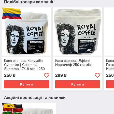
Подібні товари компанії
Кава зернова Колумбія
Кава зернова Ефіопія
Кава
Супремо | Colombia
Йоргачеф 250 грамів
Гва
Supremo 17/18 scr. | 250
Hueh
грамів
грам
250
299
250
₴
₴
Купити
Купити
Акційні пропозиції та новинки
–10%