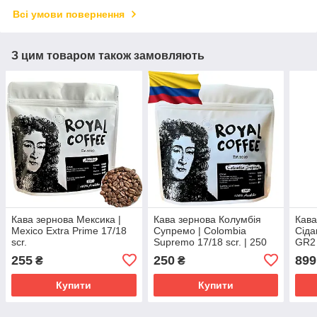
Всі умови повернення
З цим товаром також замовляють
Кава зернова Мексика |
Кава зернова Колумбія
Кава
Mexico Extra Prime 17/18
Супремо | Colombia
Сіда
scr.
Supremo 17/18 scr. | 250
GR2
грамів
255
250
899
₴
₴
Купити
Купити