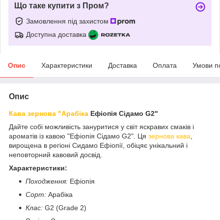
Що таке купити з Пром?
Замовлення під захистом
Доступна доставка
Опис
Характеристики
Доставка
Оплата
Умови п
Опис
Кава зернова "Арабіка
Ефіопія Сідамо G2"
Дайте собі можливість зануритися у світ яскравих смаків і
ароматів із кавою "Ефіопія Сідамо G2". Ця
зернова кава
,
вирощена в регіоні Сидамо Ефіопії, обіцяє унікальний і
неповторний кавовий досвід.
Характеристики:
Походження:
Ефіопія
Сорт:
Арабіка
Клас:
G2 (Grade 2)