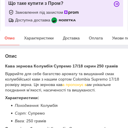
Що таке купити з Пром?
Замовлення під захистом
Доступна доставка
Опис
Характеристики
Доставка
Оплата
Умови п
Опис
Кава зернова Колумбія Супремо 17/18 скрин 250 грамів
Відкрийте для себе багатство аромату та вишуканий смак
колумбійської кави з нашим сортом Colombia Supremo 17/18
розміру зерна. Ця зернова кав
а пропонує в
ам унікальне
поєднання м'якості, насиченості та вишуканості.
Характеристики:
Походження:
Колумбія
Сорт:
Супремо
Вага:
250 грамів