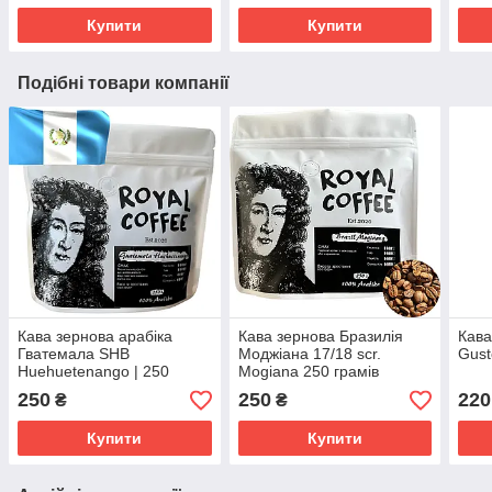
Купити
Купити
Подібні товари компанії
Кава зернова арабіка
Кава зернова Бразилія
Кава
Гватемала SHB
Моджіана 17/18 scr.
Gust
Huehuetenango | 250
Mogiana 250 грамів
грамів
250
250
220
₴
₴
Купити
Купити