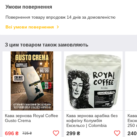
Умови повернення
Повернення товару впродовж 14 днів за домовленістю
Всі умови повернення
З цим товаром також замовляють
Кава зернова Royal Coffee
Кава зернова арабіка без
Кава
Gusto Crema
кофеїну Колумбія
Екск
Ексельсо | Colombia
250 
Excelso Decaf
696
299
240
₴
₴
725 ₴