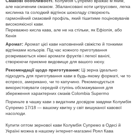
Смакові особливості:
Колумбія Супремо вражає м'яким,
але насиченим смаком. Збалансовані ноти цитрусових, легка
кислинка та солодкий відтінок шоколаду створюють
гармонійний смаковий профіль, який тішитиме поціновувачів
високоякісної кави.
Переважно кисла кава, але не на стільки, як Ефіопія, або
Кенія
Аромат:
Аромат цієї кави наповнений свіжістю й тонкими
відтінками кольорів. Під час кожного приготування
розкриваються ніжні аромати фруктів і легкої ванілі,
створюючи приємне видовище для вашого нюху.
Рекомендації щодо приготування:
Ці зерна ідеально
підходять для приготування кави в будь-якому форматі, чи то
еспресо, американо, чи то капучино. Рекомендується
використовувати середній ступінь обсмажування для
збереження характерних смаків Colombia Supermo
Пориньте в чашку кави з видатним досвідом завдяки Колумбія
Супремо 17/18 — вашому квитку у світ вишуканої кавової
насолоди.
Купити оптом зернової кави Колумбія Супремо в Одесі й
Україні можна в нашому інтернет-магазині Роял Кава