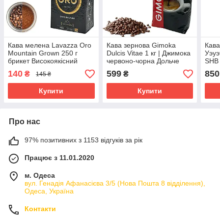
Кава мелена Lavazza Oro
Кава зернова Gimoka
Кава
Mountain Grown 250 г
Dulcis Vitae 1 кг | Джимока
Уэуэ
брикет Високоякісний
червоно-чорна Дольче
SHB
аналог Польща
Вітта
140
599
850
₴
₴
145 ₴
Купити
Купити
Про нас
97% позитивних з 1153 відгуків за рік
Працює з 11.01.2020
м. Одеса
вул. Генадія Афанасієва 3/5 (Нова Пошта 8 відділення),
Одеса, Україна
Контакти