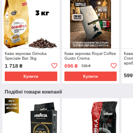
Кава зернова Gimoka
Кава зернова Royal Coffee
Кава
Speciale Bar 3kg
Gusto Crema
Cre
араб
1 718
696
₴
₴
725 ₴
599
Купити
Купити
Подібні товари компанії