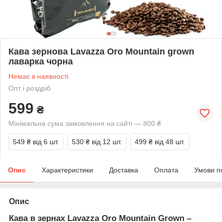
Кава зернова Lavazza Oro Mountain grown
лаварка чорна
Немає в наявності
Опт і роздріб
599
₴
Мінімальна сума замовлення на сайті — 800 ₴
549 ₴
від 6 шт.
530 ₴
від 12 шт.
499 ₴
від 48 шт.
Опис
Характеристики
Доставка
Оплата
Умови п
Опис
Кава в зернах Lavazza Oro Mountain Grown –