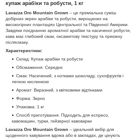
купаж арабіки та робусти, 1 кг
Lavazza Oro Mountain Grown
– це преміальна суміш
добірних зерен арабіки та робусти, вирощених на
високогірних плантаціях Центральної та Південної Америки.
Завдяки поєднанню ароматної арабіки та насиченої робусти,
кава має глибокий смак, оксамитову текстуру та приємну
післясмаку.
Характеристики:
Склад: Купаж арабіки та робусти
Обсмаження: Середнє
Смак: Насичений, з нотками шоколаду, сухофруктів і
легкою кислинкою
Аромат: Виразний, з квітковими відтінками
Форма: Зерно
Упаковка: 1 кг
Спосіб приготування: Підходить для еспресо,
кавомашин, турки, гейзерної кавоварки
Lavazza Oro Mountain Grown
– ідеальний вибір для
щоденного кавування вдома або в закладах, де цінують