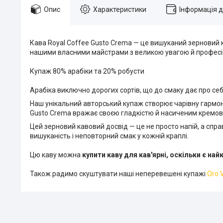
Опис
Характеристики
Інформація 
Кава Royal Coffee Gusto Crema — це вишуканий зерновий 
нашими власними майстрами з великою увагою й професі
Купаж 80% арабіки та 20% робусти
Арабіка виключно дорогих сортів, що до смаку дає про себ
Наш унікальний авторський купаж створює чарівну гармонію 
Gusto Crema вражає своєю гладкістю й насиченим кремо
Цей зерновий кавовий досвід — це не просто напій, а спр
вишуканість і неповторний смак у кожній краплі.
Цю каву можна
купити каву для кав'ярні, оскільки є н
Також радимо скуштувати наші неперевешені купажі
Oro 