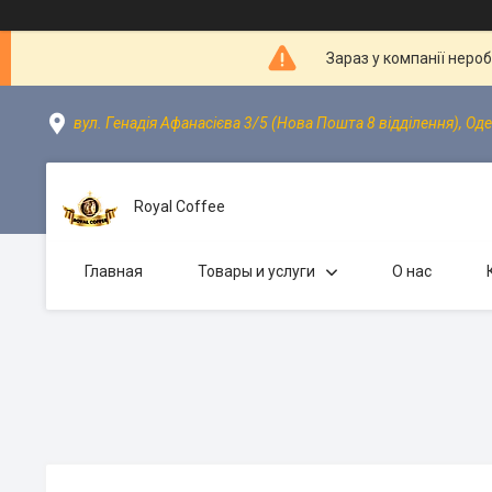
Зараз у компанії неро
вул. Генадія Афанасієва 3/5 (Нова Пошта 8 відділення), Оде
Royal Coffee
Главная
Товары и услуги
О нас