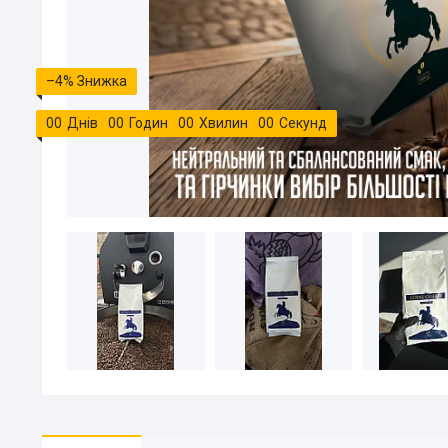
–4%
0
0
Днів
0
0
Годин
0
0
Хвилин
0
0
Секунд