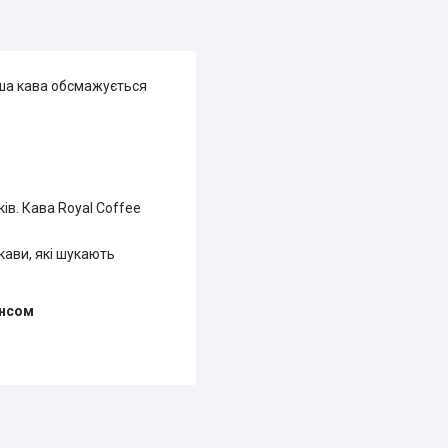
аша кава обсмажується
ів. Кава Royal Coffee
.
кави, які шукають
ансом