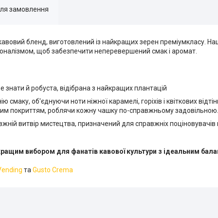
для замовлення
кавовий бленд, виготовлений із найкращих зерен преміумкласу. Н
оналізмом, щоб забезпечити неперевершений смак і аромат.
е знати й робуста, відібрана з найкращих плантацій
смаку, об'єднуючи ноти ніжної карамелі, горіхів і квіткових відтінк
вим покриттям, роблячи кожну чашку по-справжньому задовільною
авжній витвір мистецтва, призначений для справжніх поціновувачів 
айкращим вибором для фанатів кавової культури з ідеальним бал
Vending
та
Gusto Crema