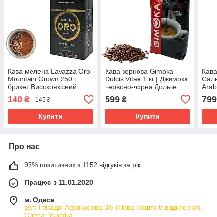
Кава мелена Lavazza Oro
Кава зернова Gimoka
Кава
Mountain Grown 250 г
Dulcis Vitae 1 кг | Джимока
Саль
брикет Високоякісний
червоно-чорна Дольче
Arab
аналог Польща
Вітта
140
599
799
₴
₴
145 ₴
Купити
Купити
Про нас
97% позитивних з 1152 відгуків за рік
Працює з 11.01.2020
м. Одеса
вул. Генадія Афанасієва 3/5 (Нова Пошта 8 відділення),
Одеса, Україна