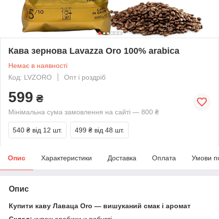
Кава зернова Lavazza Oro 100% arabica
Немає в наявності
Код: LVZORO
Опт і роздріб
599
₴
Мінімальна сума замовлення на сайті — 800 ₴
540 ₴
від 12 шт.
499 ₴
від 48 шт.
Опис
Характеристики
Доставка
Оплата
Умови п
Опис
Купити каву Лаваца Oro — вишуканий смак і аромат
Склад:
купаж арабики и робусті