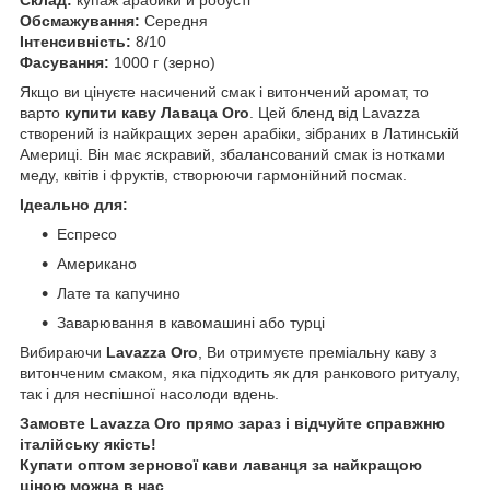
Обсмажування:
Середня
Інтенсивність:
8/10
Фасування:
1000 г (зерно)
Якщо ви цінуєте насичений смак і витончений аромат, то
варто
купити каву Лаваца Oro
. Цей бленд від Lavazza
створений із найкращих зерен арабіки, зібраних в Латинській
Америці. Він має яскравий, збалансований смак із нотками
меду, квітів і фруктів, створюючи гармонійний посмак.
Ідеально для:
Еспресо
Американо
Лате та капучино
Заварювання в кавомашині або турці
Вибираючи
Lavazza Oro
, Ви отримуєте преміальну каву з
витонченим смаком, яка підходить як для ранкового ритуалу,
так і для неспішної насолоди вдень.
Замовте Lavazza Oro прямо зараз і відчуйте справжню
італійську якість!
Купати оптом зернової кави лаванця за найкращою
ціною можна в нас