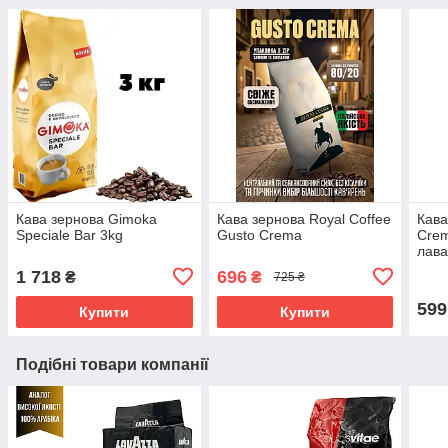
Кава зернова Gimoka
Кава зернова Royal Coffee
Кава
Speciale Bar 3kg
Gusto Crema
Crem
лав
1 718
696
₴
₴
725 ₴
599
Купити
Купити
Подібні товари компанії