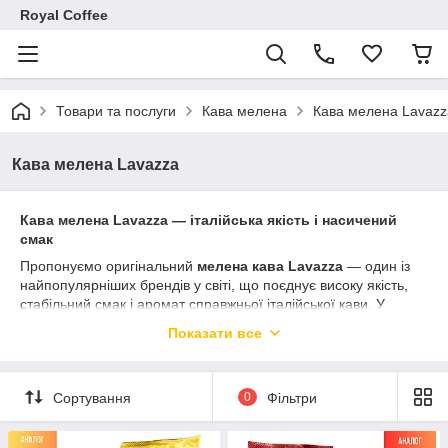
Royal Coffee
Товари та послуги
Кава мелена
Кава мелена Lavazz
Кава мелена Lavazza
Кава мелена Lavazza — італійська якість і насичений
смак
Пропонуємо оригінальний
мелена кава Lavazza
— один із
найпопулярніших брендів у світі, що поєднує високу якість,
стабільний смак і аромат справжньої італійської кави. У
наявності різні різновиди під будь-які смаки та переваги.
Показати все
Доступні позиції:
Lavazza Caffè Espresso
— насичений смак, 100%
арабіка
Сортування
0
Фільтри
Lavazza Qualità Rossa
— суміш арабіки та робусти,
густої та міцної