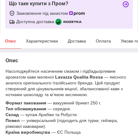
Що таке купити з Пром?
Замовлення під захистом
Доступна доставка
Опис
Характеристики
Доставка
Оплата
Умови п
Опис
Насолоджуйтеся насиченим смаком і підбадьорливим
ароматом кави меленої
Lavazza Qualita Rossa
— якісного
аналога оригінального італійського бренда. Цей продукт
створений для цінувальників міцної, збалансованої кави з
нотками шоколаду та м'якою кислинкою.
Формат паковання
— вакуумний брикет 250 г.
Тип обсмажування
— середня.
Склад
— купаж Арабіки та Робусти.
Помел
— універсальний (підходить для турки, гейзера,
ріжкової кавоварки).
Країна виробництва
— ЄС Польща