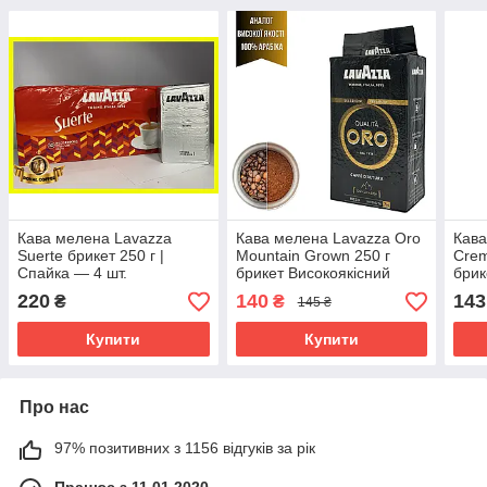
Кава мелена Lavazza
Кава мелена Lavazza Oro
Кава
Suerte брикет 250 г |
Mountain Grown 250 г
Crem
Спайка — 4 шт.
брикет Високоякісний
брик
аналог Польща
ана
220
140
143
₴
₴
145 ₴
Купити
Купити
Про нас
97% позитивних з 1156 відгуків за рік