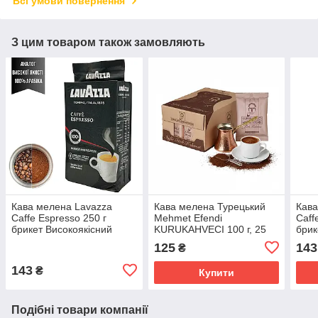
Всі умови повернення
З цим товаром також замовляють
Кава мелена Lavazza
Кава мелена Турецький
Кава
Caffe Espresso 250 г
Mehmet Efendi
Caff
брикет Високоякісний
KURUKAHVECI 100 г, 25
брик
аналог Польща
шт. у ящику (ОРІГИНАЛ!)
ана
125
143
₴
143
₴
Купити
Подібні товари компанії