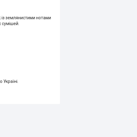
к із землянистими нотами
х сумішей.
 Україні.