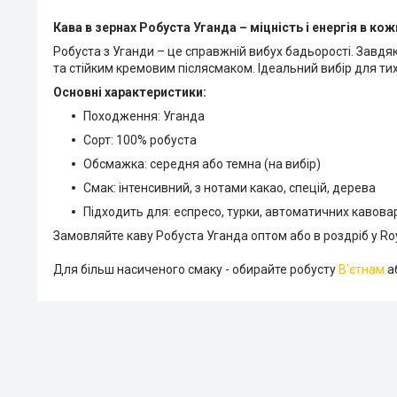
Кава в зернах Робуста Уганда – міцність і енергія в кож
Робуста з Уганди – це справжній вибух бадьорості. Завдя
та стійким кремовим післясмаком. Ідеальний вибір для тих
Основні характеристики:
Походження: Уганда
Сорт: 100% робуста
Обсмажка: середня або темна (на вибір)
Смак: інтенсивний, з нотами какао, спецій, дерева
Підходить для: еспресо, турки, автоматичних кавова
Замовляйте каву Робуста Уганда оптом або в роздріб у Roy
Для більш насиченого смаку - обирайте робусту
В'єтнам
аб