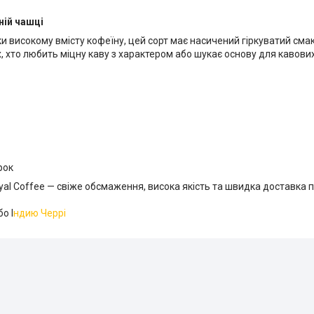
ній чашці
ки високому вмісту кофеїну, цей сорт має насичений гіркуватий сма
, хто любить міцну каву з характером або шукає основу для кавови
рок
al Coffee — свіже обсмаження, висока якість та швидка доставка по
о І
ндию Черрі