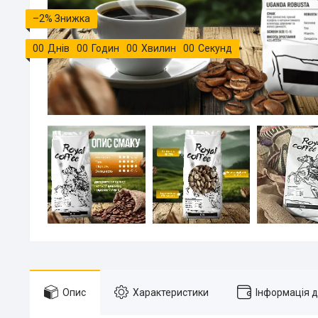
–2%
0
0
Днів
0
0
Годин
0
0
Хвилин
0
0
Секунд
Опис
Характеристики
Інформація 