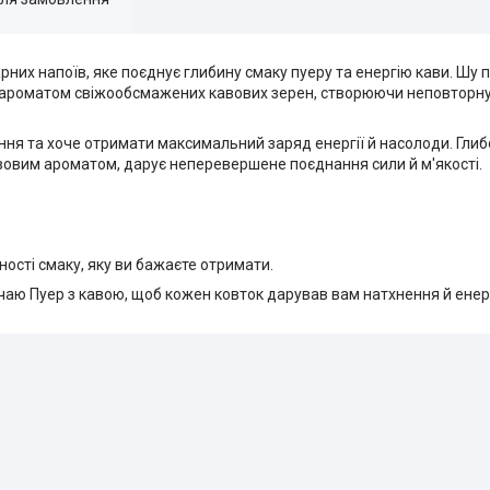
них напоїв, яке поєднує глибину смаку пуеру та енергію кави. Шу 
 ароматом свіжообсмажених кавових зерен, створюючи неповторну
ення та хоче отримати максимальний заряд енергії й насолоди. Глиб
авовим ароматом, дарує неперевершене поєднання сили й м'якості.
ності смаку, яку ви бажаєте отримати.
аю Пуер з кавою, щоб кожен ковток дарував вам натхнення й енерг