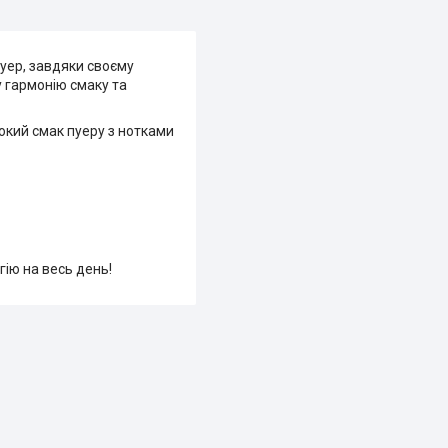
пуер, завдяки своєму
 гармонію смаку та
окий смак пуеру з нотками
ію на весь день!