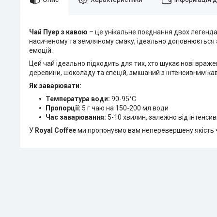
Чай Пуер з кавою
– це унікальне поєднання двох легендар
насиченому та земляному смаку, ідеально доповнюється
емоцій.
Цей чай ідеально підходить для тих, хто шукає нові враж
деревини, шоколаду та спецій, змішаний з інтенсивним к
Як заварювати:
Температура води:
90-95°C
Пропорції:
5 г чаю на 150-200 мл води
Час заварювання:
5-10 хвилин, залежно від інтенсив
У
Royal Coffee
ми пропонуємо вам неперевершену якість ч