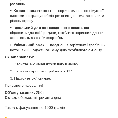
речовин.
Корисні властивості
— сприяє зміцненню імунної
системи, покращує обмін речовин, допомагає знизити
рівень стресу.
Ідеальний для повсякденного вживання
—
підходить для всієї родини, особливо корисний для тих,
хто стежить за своїм здоров'ям.
Унікальний смак
— поєднання горіхових і трав'яних
ноток, який надасть вашому дню особливого акценту.
Як заварювати:
Засипте 1-2 чайні ложки чаю в чашку.
Залийте окропом (приблизно 90 °C).
Настойте 5-7 хвилин.
Приємного чаювання!
Об'єм упаковки:
250 г
Склад:
обсмажені гречані зерна.
Також є фасування по 1000 грамів