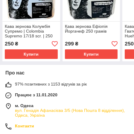
Кава зернова Колумбія
Кава зернова Ефіопія
Кава
Супремо | Colombia
Йоргачеф 250 грамів
Гва
Supremo 17/18 scr. | 250
Hueh
грамів
грам
250
299
250
₴
₴
Купити
Купити
Про нас
97% позитивних з 1153 відгуків за рік
Працює з 11.01.2020
м. Одеса
вул. Генадія Афанасієва 3/5 (Нова Пошта 8 відділення),
Одеса, Україна
Контакти