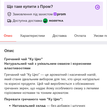
Що таке купити з Пром?
Замовлення під захистом
Доступна доставка
Опис
Характеристики
Доставка
Оплата
Умови п
Опис
Гречаний чай "Ку Цяо"
Натуральний чай з унікальним смаком і корисними
властивостями
Гречаний чай "Ку Цяо" — це ароматний і насичений напій,
який стане ідеальним вибором для тих, хто цінує натуральні
та корисні продукти. Цей чай виробляється з обсмажених
гречаних зерен, що надає йому особливого смаку з легкими
горіховими нотками та тонким ароматом.
Переваги гречаного чаю "Ку Цяо":
Натуральний склад
— без добавок і штучних