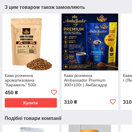
З цим товаром також замовляють
Кава розчинна
Кава розчинна
Кава
ароматизована
Ambassador Premium
г (Я
"Карамель" 500г
300+100г | Амбасадор
400г
450
₴
310
310
₴
Купити
Подібні товари компанії