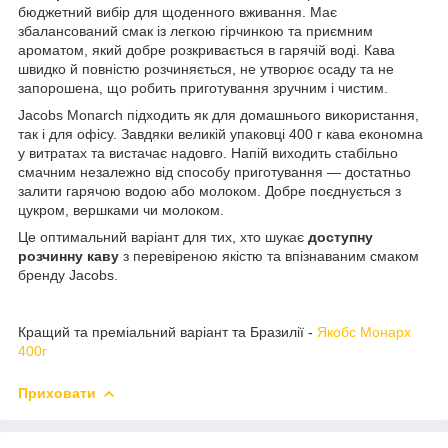
бюджетний вибір для щоденного вживання. Має
збалансований смак із легкою гірчинкою та приємним
ароматом, який добре розкривається в гарячій воді. Кава
швидко й повністю розчиняється, не утворює осаду та не
запорошена, що робить приготування зручним і чистим.
Jacobs Monarch підходить як для домашнього використання,
так і для офісу. Завдяки великій упаковці 400 г кава економна
у витратах та вистачає надовго. Напій виходить стабільно
смачним незалежно від способу приготування — достатньо
залити гарячою водою або молоком. Добре поєднується з
цукром, вершками чи молоком.
Це оптимальний варіант для тих, хто шукає
доступну
розчинну каву
з перевіреною якістю та впізнаваним смаком
бренду Jacobs.
Кращий та преміальний варіант та Бразилії -
Якобс Монарх
400г
Приховати