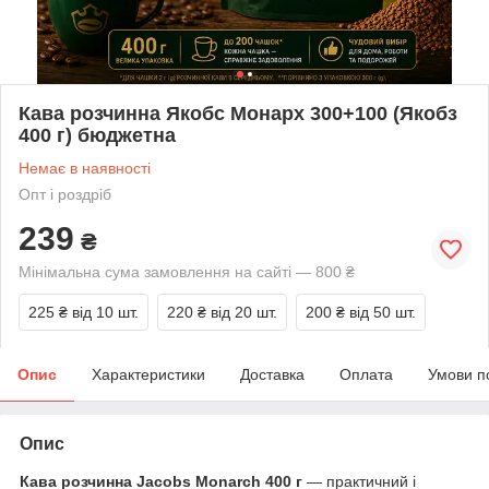
Кава розчинна Якобс Монарх 300+100 (Якобз
400 г) бюджетна
Немає в наявності
Опт і роздріб
239
₴
Мінімальна сума замовлення на сайті — 800 ₴
225 ₴
від 10 шт.
220 ₴
від 20 шт.
200 ₴
від 50 шт.
Опис
Характеристики
Доставка
Оплата
Умови п
Опис
Кава розчинна Jacobs Monarch 400 г
— практичний і