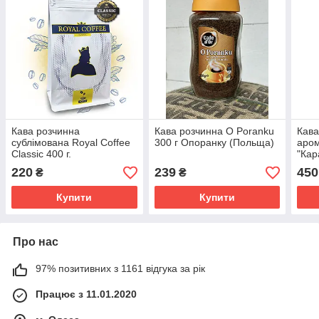
Кава розчинна
Кава розчинна O Poranku
Кава
сублімована Royal Coffee
300 г Опоранку (Польща)
аро
Classic 400 г.
"Кар
220
239
450
₴
₴
Купити
Купити
Про нас
97% позитивних з 1161 відгука за рік
Працює з 11.01.2020