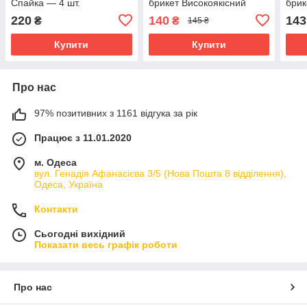
Спайка — 4 шт.
брикет Високоякісний
брик
аналог Польща
ана
220
140
143
₴
₴
145 ₴
Купити
Купити
Про нас
97% позитивних з 1161 відгука за рік
Працює з 11.01.2020
м. Одеса
вул. Генадія Афанасієва 3/5 (Нова Пошта 8 відділення),
Одеса, Україна
Контакти
Сьогодні вихідний
Показати весь графік роботи
Про нас