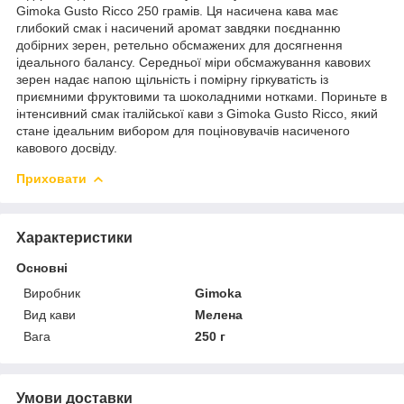
Gimoka Gusto Ricco 250 грамів. Ця насичена кава має
глибокий смак і насичений аромат завдяки поєднанню
добірних зерен, ретельно обсмажених для досягнення
ідеального балансу. Середньої міри обсмажування кавових
зерен надає напою щільність і помірну гіркуватість із
приємними фруктовими та шоколадними нотками. Пориньте в
інтенсивний смак італійської кави з Gimoka Gusto Ricco, який
стане ідеальним вибором для поціновувачів насиченого
кавового досвіду.
Приховати
Характеристики
Основні
Виробник
Gimoka
Вид кави
Мелена
Вага
250 г
Умови доставки