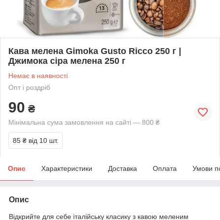
Кава мелена Gimoka Gusto Ricco 250 г |
Джимока сіра мелена 250 г
Немає в наявності
Опт і роздріб
90
₴
Мінімальна сума замовлення на сайті — 800 ₴
85 ₴
від 10 шт.
Опис
Характеристики
Доставка
Оплата
Умови п
Опис
Відкрийте для себе італійську класику з кавою меленим