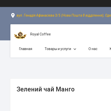
вул. Генадія Афанасієва 3/5 (Нова Пошта 8 відділення), Оде
Royal Coffee
Главная
Товары и услуги
О нас
Зелений чай Манго