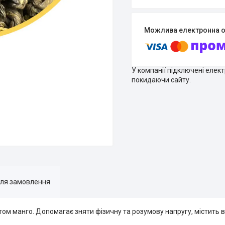
У компанії підключені елек
покидаючи сайту.
для замовлення
ом манго. Допомагає зняти фізичну та розумову напругу, містить вел