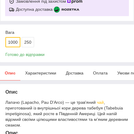
Замовлення під захистом
Доступна доставка
Вага
1000
250
Готово до відправки
Опис
Характеристики
Доставка
Оплата
Умови п
Опис
Лапачо (Lapacho, Pau D'Arco) — це трав'яний
чай
,
приготований із внутрішньої кори дерева табебуя (Tabebuia
impetiginosa), який росте в Південній Америці. Цей напій
відомий своїми цілющими властивостями та м'яким деревним
смаком.
Опис