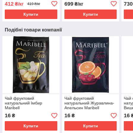
412
699
730
₴/кг
₴/кг
419 ₴/кг
Купити
Купити
Подібні товари компанії
Чай фруктовий
Чай фруктовий
Чай 
натуральний Імбир
натуральний Журавлина-
нату
Maribell
Апельсин Maribell
Вишн
16
16
16
₴
₴
Купити
Купити