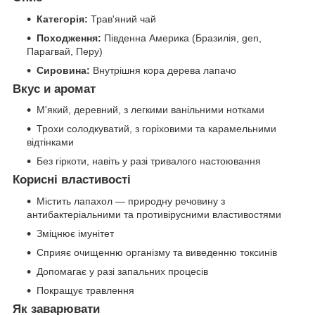
Категорія:
Трав'яний чай
Походження:
Південна Америка (Бразилія, gen,
Парагвай, Перу)
Сировина:
Внутрішня кора дерева лапачо
Вкус и аромат
М'який, деревний, з легкими ванільними нотками
Трохи солодкуватий, з горіховими та карамельними
відтінками
Без гіркоти, навіть у разі тривалого настоювання
Корисні властивості
Містить лапахол — природну речовину з
антибактеріальними та противірусними властивостями
Зміцнює імунітет
Сприяє очищенню організму та виведенню токсинів
Допомагає у разі запальних процесів
Покращує травлення
Як заварювати