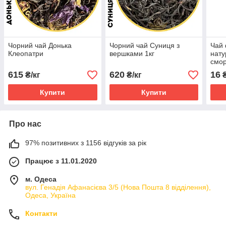
Чорний чай Донька
Чорний чай Суниця з
Чай 
Клеопатри
вершками 1кг
нату
смор
Mari
615
620
16
₴/кг
₴/кг
Купити
Купити
Про нас
97% позитивних з 1156 відгуків за рік
Працює з 11.01.2020
м. Одеса
вул. Генадія Афанасієва 3/5 (Нова Пошта 8 відділення),
Одеса, Україна
Контакти