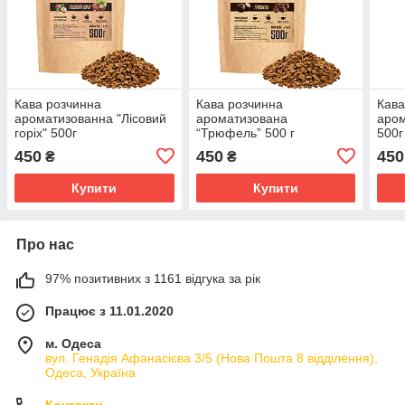
Кава розчинна
Кава розчинна
Кава
ароматизованна "Лісовий
ароматизована
аром
горіх" 500г
“Трюфель” 500 г
500г
Вишукана розчинна кава з
450
450
450
₴
₴
ароматом шоколадного
трюфеля — справжня
Купити
Купити
насолода для поцінов
Про нас
97% позитивних з 1161 відгука за рік
Працює з 11.01.2020
м. Одеса
вул. Генадія Афанасієва 3/5 (Нова Пошта 8 відділення),
Одеса, Україна
Контакти