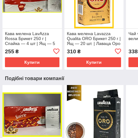
Кава мелена LavAzza
Кава мелена Lavazza
Чай 
Rossa Брикет 250 г |
Qualita ORO Брикет 250 г |
вели
Спайка — 4 шт | Ящ — 5
Ящ — 20 шт. | Лаваца Оро
спайок | Лаваца Россо
золота
255
310
338
₴
₴
мелена брикет
Купити
Купити
Подібні товари компанії