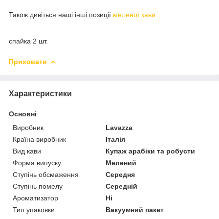
Також дивіться наші інші позиції
меленої кави
спайка 2 шт.
Приховати
Характеристики
Основні
Виробник
Lavazza
Країна виробник
Італія
Вид кави
Купаж арабіки та робусти
Форма випуску
Мелений
Ступінь обсмаження
Середня
Ступінь помелу
Середній
Ароматизатор
Ні
Тип упаковки
Вакуумний пакет