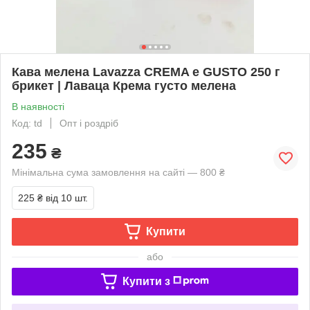
Кава мелена Lavazza CREMA e GUSTO 250 г
брикет | Лаваца Крема густо мелена
В наявності
Код: td
Опт і роздріб
235
₴
Мінімальна сума замовлення на сайті — 800 ₴
225 ₴
від 10 шт.
Купити
або
Купити з