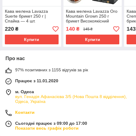
Кава мелена Lavazza
Кава мелена Lavazza Oro
Кава
Suerte брикет 250 г |
Mountain Grown 250 г
Crem
Спайка — 4 шт.
брикет Високоякісний
брик
аналог Польща
ана
220
140
143
₴
₴
145 ₴
Купити
Купити
Про нас
97% позитивних з 1155 відгуків за рік
Працює з 11.01.2020
м. Одеса
вул. Генадія Афанасієва 3/5 (Нова Пошта 8 відділення),
Одеса, Україна
Контакти
Сьогодні працює з 09:00 до 17:00
Показати весь графік роботи