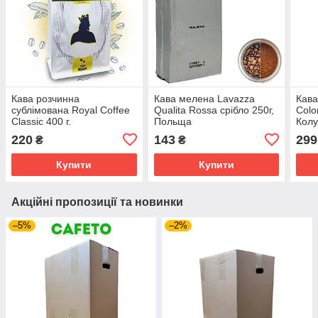
Кава розчинна
Кава мелена Lavazza
Кава
сублімована Royal Coffee
Qualita Rossa срібло 250г,
Colo
Classic 400 г.
Польща
Колу
кофе
220
143
299
₴
₴
Купити
Купити
Акційні пропозиції та новинки
–5%
–2%