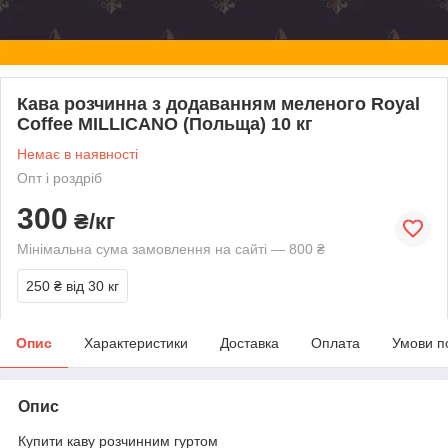
Кава розчинна з додаванням меленого Royal
Coffee MILLICANO (Польща) 10 кг
Немає в наявності
Опт і роздріб
300
₴/кг
Мінімальна сума замовлення на сайті — 800 ₴
250 ₴
від 30 кг
Опис
Характеристики
Доставка
Оплата
Умови п
Опис
Купити каву розчинним гуртом