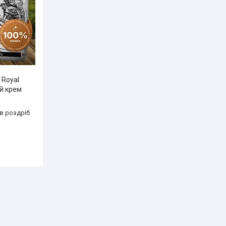
 Royal
ий крем
 в роздріб