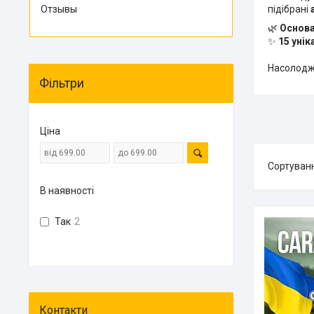
Отзывы
підібрані
🌿
Основ
✨
15 унік
Насолодж
Фільтри
Ціна
В наявності
Так
2