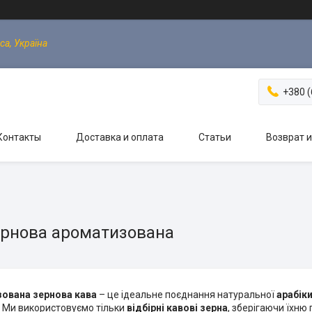
са, Україна
+380 (
Контакты
Доставка и оплата
Статьи
Возврат 
ернова ароматизована
ована зернова кава
– це ідеальне поєднання натуральної
арабік
 Ми використовуємо тільки
відбірні кавові зерна
, зберігаючи їхню