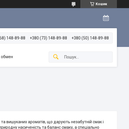
Кошик
68) 148-89-88
+380 (73) 148-89-88
+380 (50) 148-89-88
и обмен
и
та вишуканих ароматів, що дарують незабутній смак і
 природну насиченість та баланс смаку, а спеціально