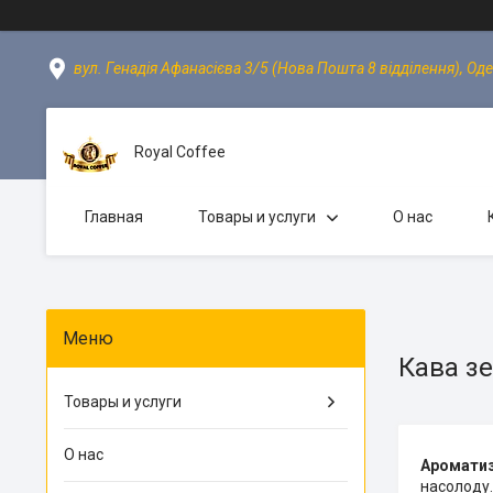
вул. Генадія Афанасієва 3/5 (Нова Пошта 8 відділення), Оде
Royal Coffee
Главная
Товары и услуги
О нас
Кава з
Товары и услуги
О нас
Ароматиз
насолоду.